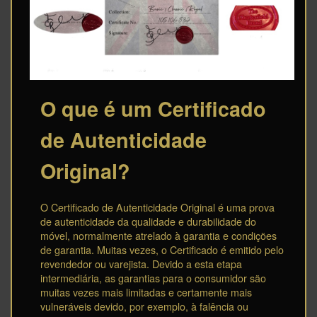
O que é um Certificado
de Autenticidade
Original?
O Certificado de Autenticidade Original é uma prova
de autenticidade da qualidade e durabilidade do
móvel, normalmente atrelado à garantia e condições
de garantia. Muitas vezes, o Certificado é emitido pelo
revendedor ou varejista. Devido a esta etapa
intermediária, as garantias para o consumidor são
muitas vezes mais limitadas e certamente mais
vulneráveis devido, por exemplo, à falência ou