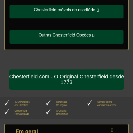
Chesterfield móveis de escritório
Outras Chesterfield Opções
Chesterfield.com - O Original Chesterfield desde
1773
40 Showrooms
Certificado
Sempre aberto
em 10 Países
tão seguro!
com hora marcada
Chesterfield
O Original
Personalizado
Chesterfield
Em geral