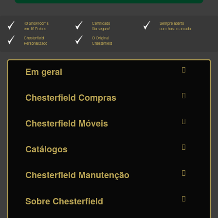
40 Showrooms
Certificado
Sempre aberto
em 10 Países
tão seguro!
com hora marcada
Chesterfield
O Original
Personalizado
Chesterfield
Em geral
Chesterfield Compras
Chesterfield Móveis
Catálogos
Chesterfield Manutenção
Sobre Chesterfield