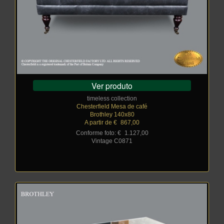
Ver produto
timeless collection
Chesterfield Mesa de café
Brothley 140x80
A partir de €
_
867,00
Conforme foto: €
_
1.127,00
Vintage C0871