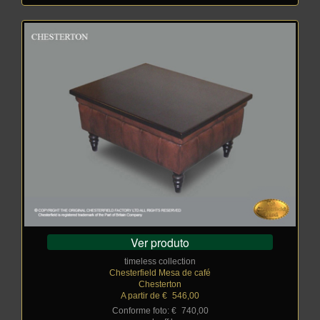
Ver produto
timeless collection
Chesterfield Mesa de café
Chesterton
A partir de €
_
546,00
Conforme foto: €
_
740,00