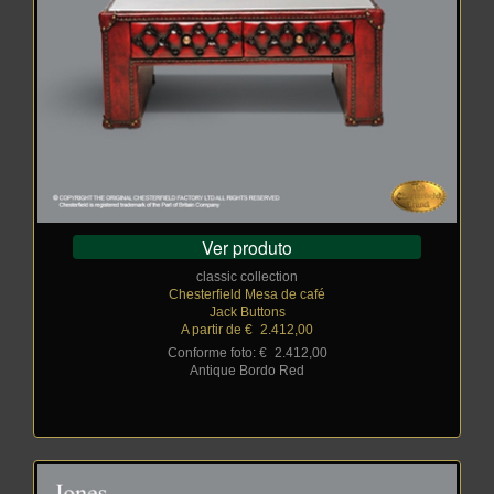
Ver produto
classic collection
Chesterfield Mesa de café
Jack Buttons
A partir de €
_
2.412,00
Conforme foto: €
_
2.412,00
Antique Bordo Red