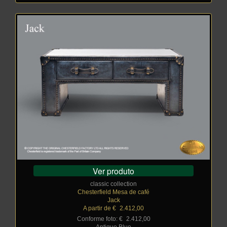
Ver produto
classic collection
Chesterfield Mesa de café
Jack
A partir de €
_
2.412,00
Conforme foto: €
_
2.412,00