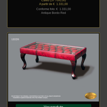
Caleb (ST 70x150)
A partir de €
_
1.331,00
Conforme foto: €
_
1.331,00
Antique Bordo Red
Ver produto