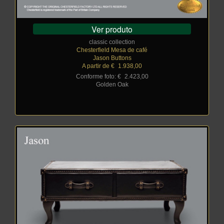
Ver produto
classic collection
Chesterfield Mesa de café
Jason Buttons
A partir de €
_
1.938,00
Conforme foto: €
_
2.423,00
Golden Oak