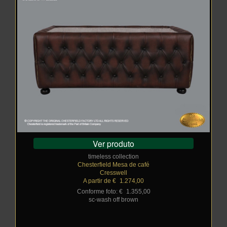
Ver produto
timeless collection
Chesterfield Mesa de café
Cresswell
A partir de €
_
1.274,00
Conforme foto: €
_
1.355,00
sc-wash off brown