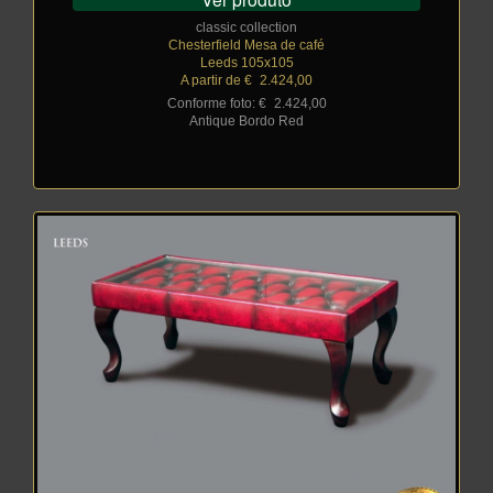
classic collection
Chesterfield Mesa de café
Leeds 105x105
A partir de €
_
2.424,00
Conforme foto: €
_
2.424,00
Antique Bordo Red