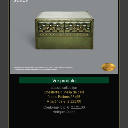
Ver produto
classic collection
Chesterfield Mesa de café
Jones Buttons 85x85
A partir de €
_
2.121,00
Conforme foto: €
_
2.121,00
Antique Green