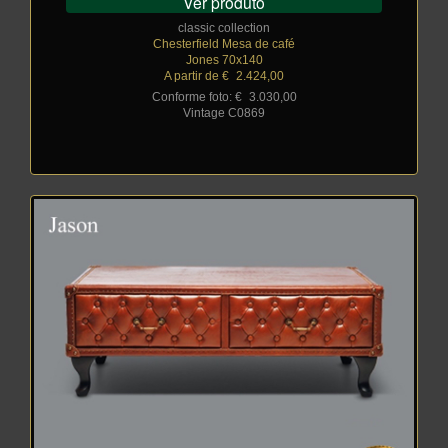
Ver produto
classic collection
Chesterfield Mesa de café
Jones 70x140
A partir de €
_
2.424,00
Conforme foto: €
_
3.030,00
Vintage C0869