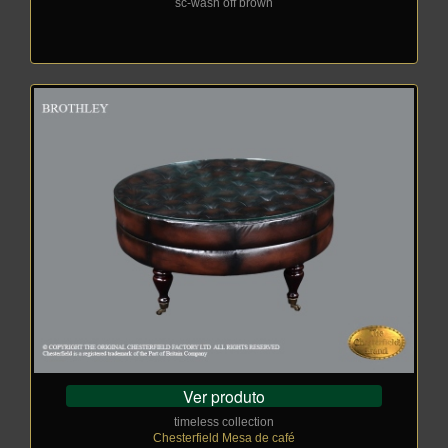
sc-wash off brown
Ver produto
timeless collection
Chesterfield Mesa de café