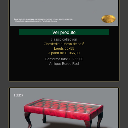
Ver produto
classic collection
Chesterfield Mesa de café
Leeds 55x55
A partir de €
_
966,00
Conforme foto: €
_
966,00
Antique Bordo Red