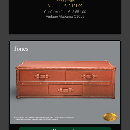
Jones 85x85
A partir de €
_
2.121,00
Conforme foto: €
_
2.651,00
Vintage Alabama C1059