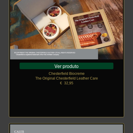
Ver produto
Chesterfield Biocreme
The Original Chesterfield Leather Care
€
_
32,95