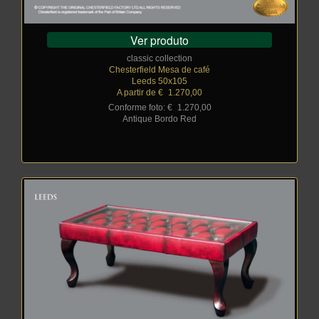
Ver produto
classic collection
Chesterfield Mesa de café
Leeds 50x105
A partir de €
_
1.270,00
Conforme foto: €
_
1.270,00
Antique Bordo Red