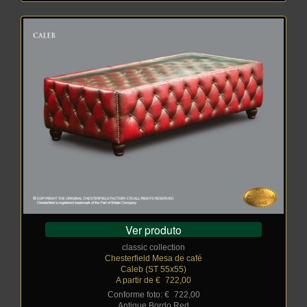
Ver produto
classic collection
Chesterfield Mesa de café
Caleb (ST 55x55)
A partir de €
_
722,00
Conforme foto: €
_
722,00
Antique Bordo Red