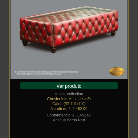
Ver produto
classic collection
Chesterfield Mesa de café
Caleb (ST 110x110)
A partir de €
_
1.452,00
Conforme foto: €
_
1.452,00
Antique Bordo Red