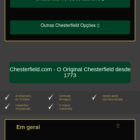
Outras Chesterfield Opções
Chesterfield.com - O Original Chesterfield desde
1773
40 Showrooms
Certificado
Sempre aberto
em 10 Países
tão seguro!
com hora marcada
Chesterfield
O Original
Personalizado
Chesterfield
Em geral