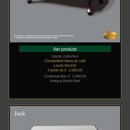
Ver produto
classic collection
Chesterfield Mesa de café
Leeds 60x140
A partir de €
_
2.060,00
Conforme foto: €
_
2.060,00
Antique Bordo Red