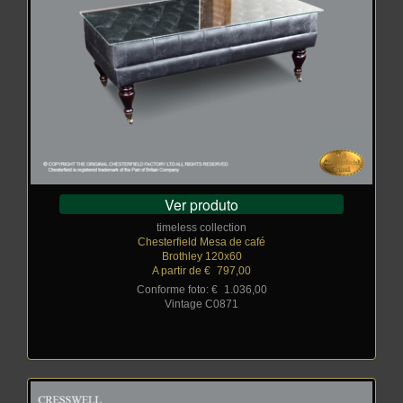
Ver produto
timeless collection
Chesterfield Mesa de café
Brothley 120x60
A partir de €
_
797,00
Conforme foto: €
_
1.036,00
Vintage C0871