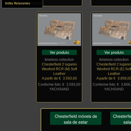
Sofás Relaxantes
Ver produto
Ver produto
timeless collection
timeless collection
Chesterfield 2 lugares
Chesterfield 2 lugare
Wexford RCR (M) Soft
Wexford RCR (E) Sof
Leather
Leather
A partir de €
_
3.593,00
A partir de €
_
3.858,0
Conforme foto: €
_
3.593,00
Conforme foto: €
_
3.858
YACHSAND
YACHSAND
Chesterfield móveis de
Chesterfi
sala de estar
sala