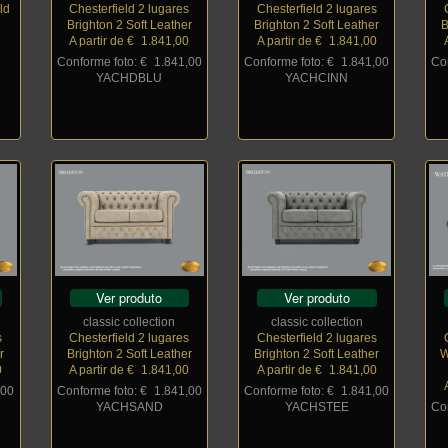
ld
Chesterfield 2 lugares
Chesterfield 2 lugares
Brighton 2 Soft Leather
Brighton 2 Soft Leather
B
A partir de €
_
1.841,00
A partir de €
_
1.841,00
Conforme foto: €
_
1.841,00
Conforme foto: €
_
1.841,00
Co
YACHDBLU
YACHCINN
Ver produto
Ver produto
classic collection
classic collection
s
Chesterfield 2 lugares
Chesterfield 2 lugares
r
Brighton 2 Soft Leather
Brighton 2 Soft Leather
W
0
A partir de €
_
1.841,00
A partir de €
_
1.841,00
,00
Conforme foto: €
_
1.841,00
Conforme foto: €
_
1.841,00
YACHSAND
YACHSTEE
Co