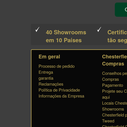
40 Showrooms
Certifi
em 10 Países
tão se
Em geral
Chesterfie
Compras
Processo de pedido
Entrega
Conselhos pe
garantia
Compras
Reclamações
Pagamento
Política de Privacidade
Projete seu C
Informações da Empresa
aqui
Locais Cheste
Showrooms
Chesterfield p
Tweed
Chesterfield C