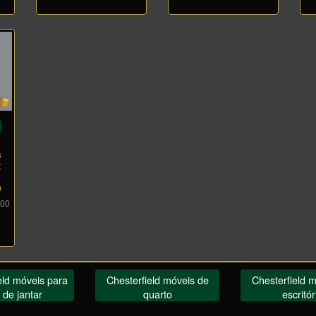
s
t
0
,00
eld móveis para
Chesterfield móveis de
Chesterfield 
 de jantar
quarto
escritór