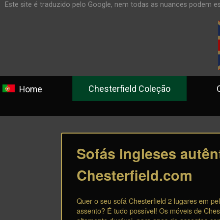
Este site é traduzido pelo Google, nem todas as nuances podem es
Chesterfield Coleção
Comp
Home
Sofás ingleses autên
Chesterfield.com
Quer o seu sofá Chesterfield 2 lugares em p
assento? É tudo possível! Os móveis de Ches