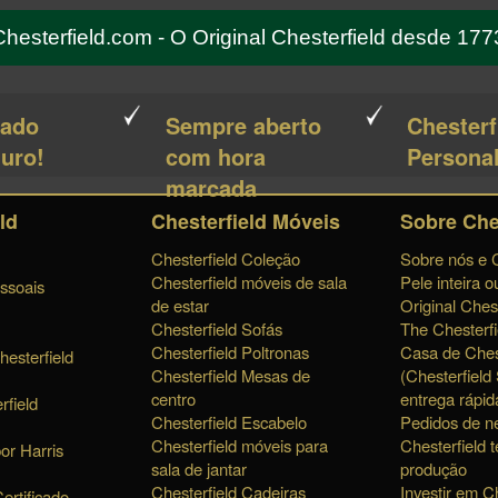
Chesterfield.com - O Original Chesterfield desde 177
cado
Sempre aberto
Chesterf
guro!
com hora
Persona
marcada
ld
Chesterfield Móveis
Sobre Che
Chesterfield Coleção
Sobre nós e C
Chesterfield móveis de sala
Pele inteira o
ssoais
de estar
Original Chest
Chesterfield Sofás
The Chesterfi
Chesterfield Poltronas
Casa de Chest
hesterfield
Chesterfield Mesas de
(Chesterfield
centro
entrega rápid
rfield
Chesterfield Escabelo
Pedidos de n
Chesterfield móveis para
Chesterfield 
or Harris
sala de jantar
produção
Chesterfield Cadeiras
Investir em Ch
ertificado