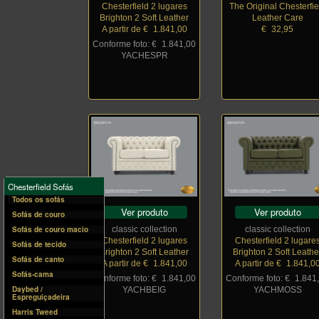
Chesterfield 2 lugares
The Original Chesterfie
Brighton 2 Soft Leather
Leather Care
A partir de €
_
1.841,00
€
_
32,95
Conforme foto: €
_
1.841,00
YACHESPR
Chesterfield Sofás
Todos os sofás
Ver produto
Ver produto
Sofás de couro
Sofás de couro macio
classic collection
classic collection
Chesterfield 2 lugares
Chesterfield 2 lugare
Sofás de tecido
Brighton 2 Soft Leather
Brighton 2 Soft Leathe
Sofás de canto
A partir de €
_
1.841,00
A partir de €
_
1.841,0
Sofás-cama
Conforme foto: €
_
1.841,00
Conforme foto: €
_
1.841
Daybed /
YACHBEIG
YACHMOSS
Espreguiçadeira
Harris Tweed