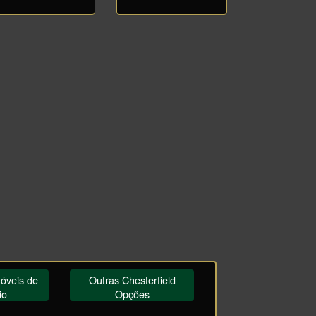
móveis de
Outras Chesterfield
io
Opções