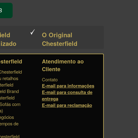
3
ield
O Original
lizado
Chesterfield
sterfield
Atendimento ao
Cliente
hesterfield
u retalhos
Contato
erfield
E-mail para informações
eld Brand
E-mail para consulta de
erfield
entrega
 Sofás com
E-mail para reclamação
a)
egócios
tempos de
esterfield