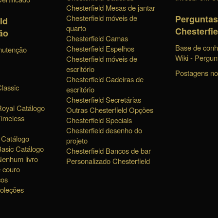
Chesterfield Mesas de jantar
Perguntas
Chesterfield móveis de
ld
quarto
Chesterfie
ão
Chesterfield Camas
Base de conh
Chesterfield Espelhos
nutenção
Wiki - Pergun
Chesterfield móveis de
escritório
Postagens no
Chesterfield Cadeiras de
Classic
escritório
Chesterfield Secretárias
Royal Catálogo
Outras Chesterfield Opções
Timeless
Chesterfield Specials
Chesterfield desenho do
 Catálogo
projeto
Basic Catálogo
Chesterfield Bancos de bar
Nenhum livro
Personalizado Chesterfield
 couro
ços
coleções