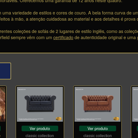
nfortáveis. Oferecemos uma garantia de 12 anos neste quadro.
m uma variedade de estilos e cores de couro. A bela forma curva de u
feitos à mão, a atenção cuidadosa ao material e aos detalhes é prova 
entes coleções de sofás de 2 lugares de estilo inglês, como as coleçõ
erfield sempre vêm com um
certificado
de autenticidade original e uma
Ver produto
Ver produto
e
classic collection
classic collection